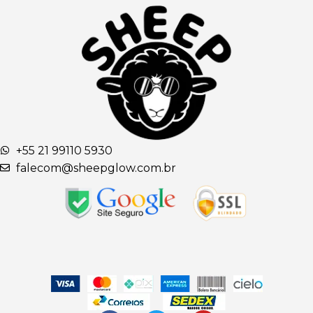
+55 21 99110 5930
falecom@sheepglow.com.br