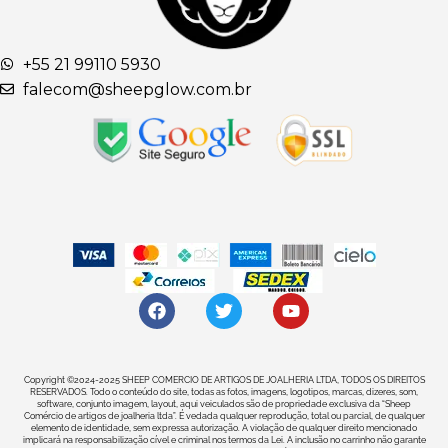
+55 21 99110 5930
falecom@sheepglow.com.br
Copyright ©2024-2025 SHEEP COMERCIO DE ARTIGOS DE JOALHERIA LTDA, TODOS OS DIREITOS
RESERVADOS. Todo o conteúdo do site, todas as fotos, imagens, logotipos, marcas, dizeres, som,
software, conjunto imagem, layout, aqui veiculados são de propriedade exclusiva da “Sheep
Comércio de artigos de joalheria ltda”. É vedada qualquer reprodução, total ou parcial, de qualquer
elemento de identidade, sem expressa autorização. A violação de qualquer direito mencionado
implicará na responsabilização cível e criminal nos termos da Lei. A inclusão no carrinho não garante