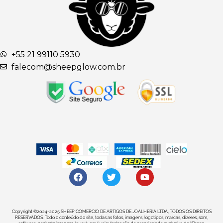
+55 21 99110 5930
falecom@sheepglow.com.br
Copyright ©2024-2025 SHEEP COMERCIO DE ARTIGOS DE JOALHERIA LTDA, TODOS OS DIREITOS
RESERVADOS. Todo o conteúdo do site, todas as fotos, imagens, logotipos, marcas, dizeres, som,