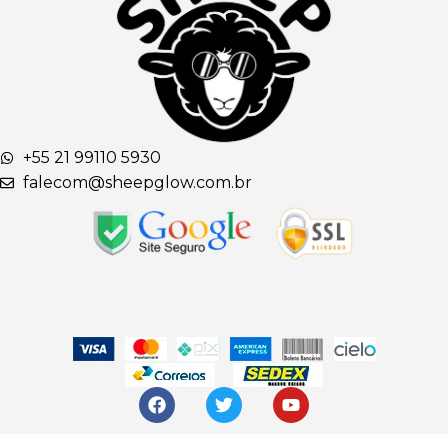
+55 21 99110 5930
falecom@sheepglow.com.br