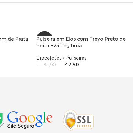
 mm de Prata
Pulseira em Elos com Trevo Preto de
- 49%
Prata 925 Legítima
Braceletes / Pulseiras
R$
42,90
R$
84,90
Adicionar Ao Carrinho