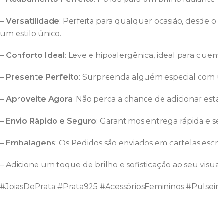
–
Versatilidade
: Perfeita para qualquer ocasião, desde 
um estilo único.
–
Conforto Ideal
: Leve e hipoalergênica, ideal para qu
–
Presente Perfeito
: Surpreenda alguém especial com 
–
Aproveite Agora
: Não perca a chance de adicionar esta
–
Envio Rápido e Seguro
: Garantimos entrega rápida e s
–
Embalagens
: Os Pedidos são enviados em cartelas escr
– Adicione um toque de brilho e sofisticação ao seu visu
#JoiasDePrata #Prata925 #AcessóriosFemininos #Pulse