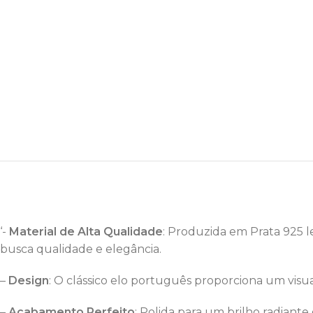
‘-
Material de Alta Qualidade
: Produzida em Prata 925 le
busca qualidade e elegância.
–
Design
: O clássico elo português proporciona um visu
–
Acabamento Perfeito
: Polida para um brilho radian