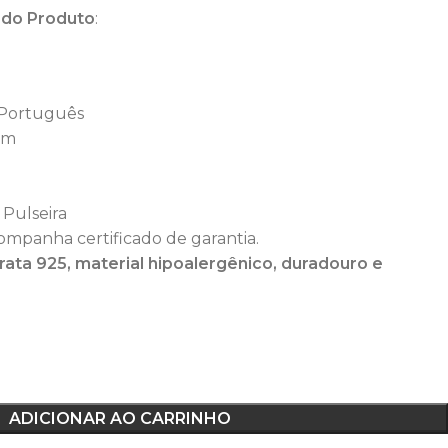
 do Produto
:
o Português
 cm
 Pulseira
ompanha certificado de garantia.
ata 925, material hipoalergênico, duradouro e
ADICIONAR AO CARRINHO