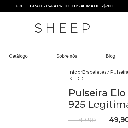
FRETE GRÁTIS PARA PRODUTOS ACIMA DE R$200
SHEEP
Catálogo
Sobre nós
Blog
Início
Braceletes / Pulseir
Pulseira El
925 Legítim
R$
49,9
R$
89,90