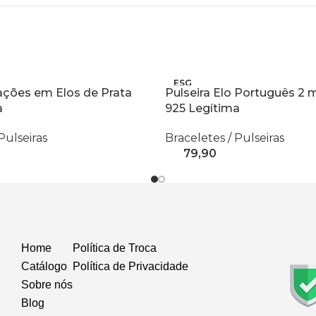
ESG
ações em Elos de Prata
Pulseira Elo Português 2
OTA
DO
a
925 Legítima
Pulseiras
Braceletes / Pulseiras
R$
79,90
 Carrinho
Leia Mais
Home
Política de Troca
Catálogo
Política de Privacidade
Sobre nós
Blog