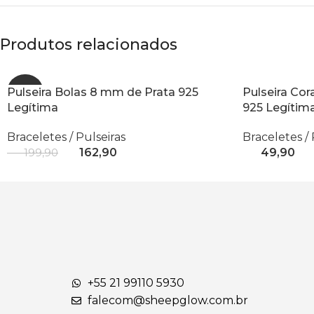
Produtos relacionados
Pulseira Bolas 8 mm de Prata 925
- 19%
Pulseira Cor
Legítima
925 Legítim
Braceletes / Pulseiras
Braceletes / 
R$
162,90
R$
49,90
R$
199,90
Adicionar Ao Carrinho
Adicionar Ao
+55 21 99110 5930
falecom@sheepglow.com.br