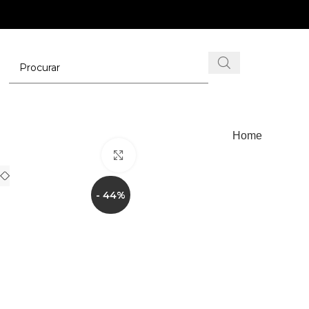
Home
Clique para ampliar
- 44%