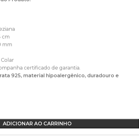
eziana
 cm
30 mm
 Colar
ompanha certificado de garantia.
ata 925, material hipoalergênico, duradouro e
ADICIONAR AO CARRINHO