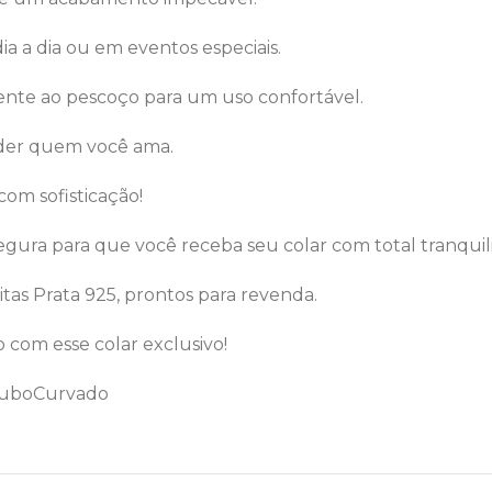
dia a dia ou em eventos especiais.
mente ao pescoço para um uso confortável.
nder quem você ama.
 com sofisticação!
segura para que você receba seu colar com total tranquil
itas Prata 925, prontos para revenda.
o com esse colar exclusivo!
rTuboCurvado