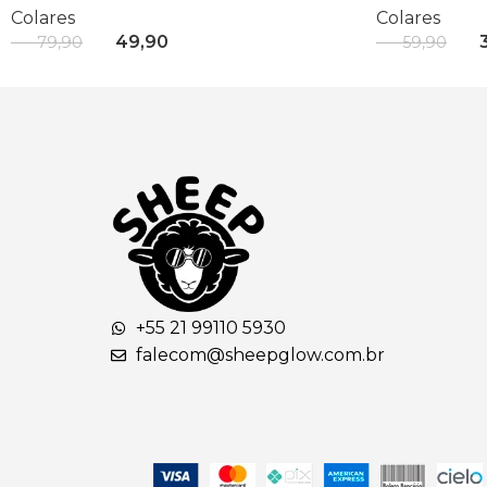
Colares
Colares
R$
49,90
R$
3
R$
79,90
R$
59,90
Adicionar Ao Carrinho
Adicionar Ao
+55 21 99110 5930
falecom@sheepglow.com.br