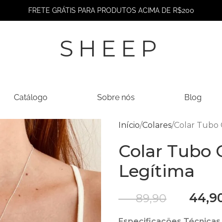
FRETE GRÁTIS PARA PRODUTOS ACIMA DE R$200
SHEEP
Catálogo
Sobre nós
Blog
Início
Colares
Colar Tubo 
Colar Tubo 
Legítima
R$
44,9
R$
89,90
Especificações Técnicas