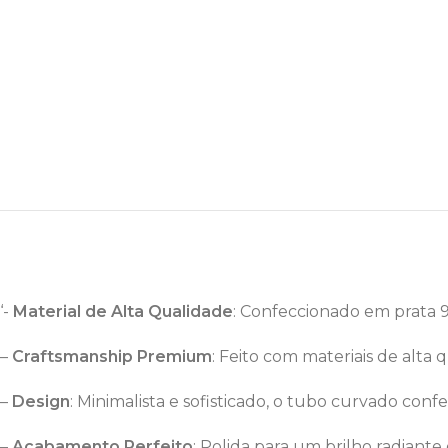
‘-
Material de Alta Qualidade
: Confeccionado em prata 9
–
Craftsmanship Premium
: Feito com materiais de alta 
–
Design
:
Minimalista
e
sofisticado
,
o
tubo
curvado
conf
–
Acabamento Perfeito
: Polida para um brilho radian