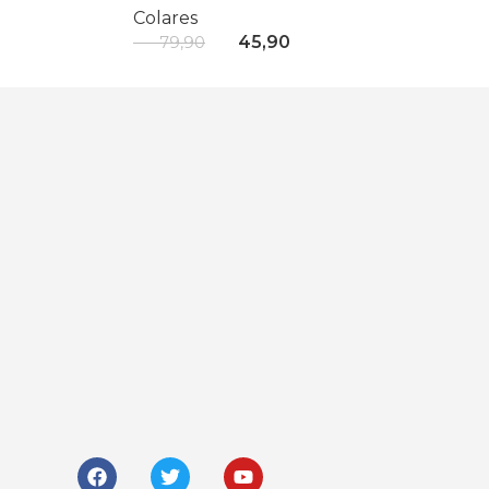
Colares
R$
45,90
R$
79,90
Adicionar Ao Carrinho