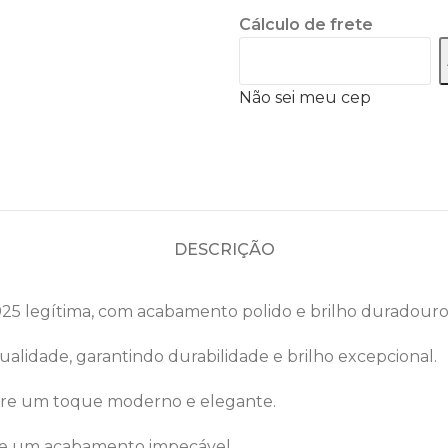
Cálculo de frete
Não sei meu cep
DESCRIÇÃO
25 legítima, com acabamento polido e brilho duradouro, 
qualidade, garantindo durabilidade e brilho excepcional.
ere
um
toque
moderno
e
elegante
.
te e um acabamento impecável.