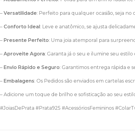
–
Versatilidade
: Perfeito para qualquer ocasião, seja no 
–
Conforto Ideal
: Leve e anatômico, se ajusta delicada
–
Presente Perfeito
: Uma joia atemporal para surpree
–
Aproveite Agora
: Garanta já o seu e ilumine seu estilo
–
Envio Rápido e Seguro
: Garantimos entrega rápida e 
–
Embalagens
: Os Pedidos são enviados em cartelas escr
– Adicione um toque de brilho e sofisticação ao seu estil
#JoiasDePrata #Prata925 #AcessóriosFemininos #Cola